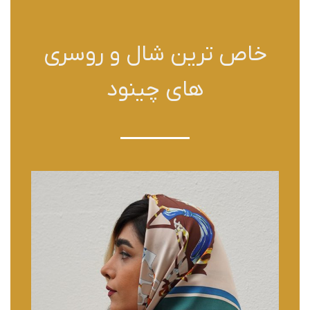
خاص ترین شال و روسری
های چینود