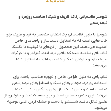
انتخاب گزینه ها
این
محصول
شومیز قلاب‌بافی زنانه ظریف و شیک | مناسب روزمره و
دارای
انواع
نیمه‌رسمی
مختلفی
می
شومیز یا پلیور قلاب‌بافی یک انتخاب منحصر به فرد و ظریف برای
باشد.
خانم‌هایی است که به استایل دست‌ساز و بافت‌های خاص
گزینه
اهمیت می‌دهند. این محصول از نخ‌های با کیفیت با تکنیک
ها
قلاب‌بافی ساخته شده که بافتی نرم، انعطاف‌پذیر و با جزئیات
ممکن
است
ظریف دارد و جلوه‌ای شیک و منحصربه‌فرد به استایل شما
در
می‌بخشد.
صفحه
محصول
قلاب‌بافی به دلیل طراحی خاص و تهویه مناسب بافت، برای
انتخاب
استفاده روزمره، مهمانی‌های سبک و استایل‌های نیمه‌رسمی
شوند
مناسب است و حس دست‌ساز بودن و لوکس بودن را منتقل
می‌کند. این جنس حساس است و برای حفظ کیفیت و جلوگیری از
تغییر شکل بافت، شستشو با دست و خشک کردن افقی توصیه
می‌شود.