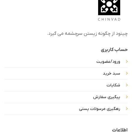
ها
ها
ممکن
ممکن
است
است
در
در
صفحه
صفحه
چینود از چگونه زیستن سرچشمه می گیرد.
محصول
محصول
انتخاب
انتخاب
شوند
شوند
حساب کاربری
ورود/عضویت
سبد خرید
شکایات
پیگیری سفارش
رهگیری مرسولات پستی
اطلاعات