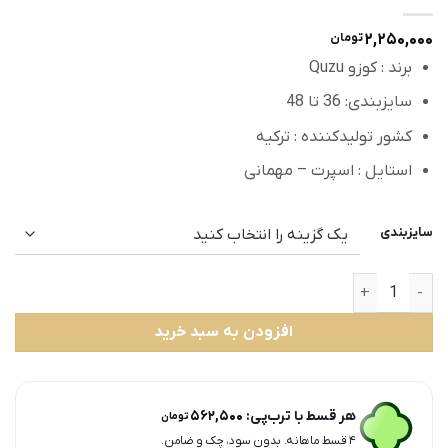
۲,۲۵۰,۰۰۰
تومان
برند : کوزو Quzu
سایزبندی: 36 تا 48
کشور تولیدکننده : ترکیه
استایل : اسپرت – مهمانی
سایزبندی
تیشرت ترک برند کوزو طرح الکا عدد
افزودن به سبد خرید
هر قسط با ترب‌پی:
۵۶۲,۵۰۰
تومان
۴ قسط ماهانه. بدون سود، چک و ضامن.