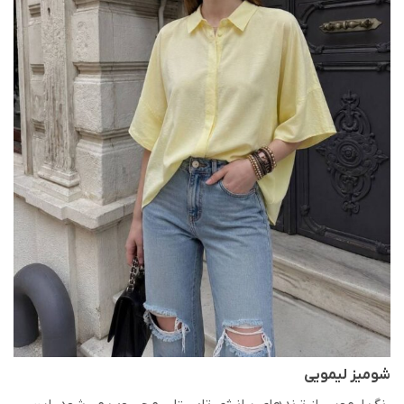
شومیز لیمویی