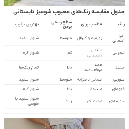
جدول مقایسه رنگ‌های محبوب شومیز تابستانی
سطح رسمی
رنگ
مناسب برای
بهترین ترکیب
بودن
آبی
روزمره و کژوال
متوسط
شلوار سفید
آسمانی
استایل
لیمویی
کم
شلوار کرم
تابستانی
همه
سفید
بالا
تمام رنگ‌ها
موقعیت‌ها
صورتی
استایل دخترانه
متوسط
شلوار سفید
قهوه‌ای
مینیمال
بالا
شلوار کرم
شلوار سفید یا
سورمه‌ای
محیط کار
زیاد
طوسی