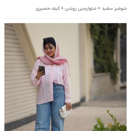
شومیز سفید + شلوارجین روشن + کیف حصیری